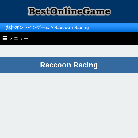
無料オンラインゲーム
> Raccoon Racing
☰ メニュー
» Unity/WebGL/Html5ゲーム
Raccoon Racing
» オンラインゲーム ランキング
アクションゲーム
» オンラインゲーム (MMO/MMORPG)
無料ゲーム ランキングTOP
レースゲーム
無料MMO/MMORPG情報
無料ゲーム月間ランキング総合
シューティングゲーム
MMオンラインゲーム
無料MMORPGランキング
シミュレーションゲーム
無料ゲーム月間ランキング
ストラテジーゲーム
MMORPG月間ランキング
スポーツゲーム