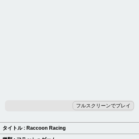
カテゴリ別ゲームランキング
パズルゲーム
ロジックゲーム
テーブルゲーム
RPGゲーム
アドベンチャーゲーム
ピンボールゲーム
ブロック崩しゲーム
フルスクリーンでプレイ
ブラウザゲーム
無料ゲーム新着一覧
タイトル : Raccoon Racing
キーワードよりゲームを探す