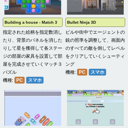
Building a house - Match 3
Bullet Ninja 3D
指定された絵柄を指定数消し
ビルや街中でエージェントの
たり、背景のパネルを消した
銃の照準を調整して、画面内
りして星を獲得して各ステー
のすべての敵を倒してレベル
ジの部屋の家具を設置して部
をクリアしていくシューティ
屋を完成させていくマッチ３
ング
パズル
機種:
PC
スマホ
機種:
PC
スマホ