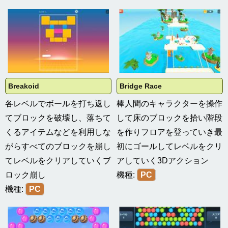
Breakoid
Bridge Race
各レベルでボールを打ち返し
棒人間のキャラクターを操作
てブロックを破壊し、落ちて
して床のブロックを拾い階段
くるアイテムなどを利用しな
を作りフロアを登っていき最
がらすべてのブロックを崩し
初にゴールしてレベルをクリ
てレベルをクリアしていくブ
アしていく3Dアクション
ロック崩し
機種:
PC
機種:
PC