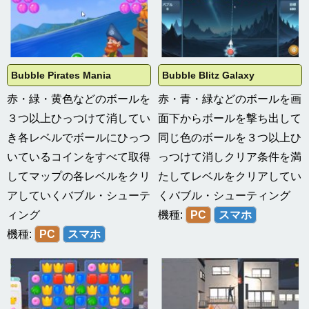
Bubble Pirates Mania
Bubble Blitz Galaxy
赤・緑・黄色などのボールを
赤・青・緑などのボールを画
３つ以上ひっつけて消してい
面下からボールを撃ち出して
き各レベルでボールにひっつ
同じ色のボールを３つ以上ひ
いているコインをすべて取得
っつけて消しクリア条件を満
してマップの各レベルをクリ
たしてレベルをクリアしてい
アしていくバブル・シューテ
くバブル・シューティング
ィング
機種:
PC
スマホ
機種:
PC
スマホ