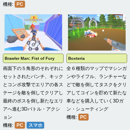
機種:
PC
Brawler Man: Fist of Fury
Boxteria
画面下の５角形のそれぞれに
全６種類のマップでマシンガ
セットされたパンチ、キック
ンやライフル、ランチャーな
とコンボ攻撃でエリアの各ス
どで敵を倒してタスクをクリ
テージを敵を倒してクリアし
アしてコインを貯めて新たな
最終のボスを倒し新たなエリ
車などを購入していく3Dガ
アへ進む3Dバトル・アクシ
ン・シューティング
ョン
機種:
PC
機種:
PC
スマホ