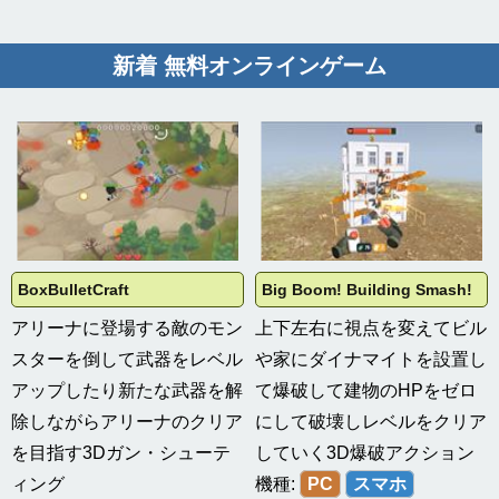
新着 無料オンラインゲーム
BoxBulletCraft
Big Boom! Building Smash!
アリーナに登場する敵のモン
上下左右に視点を変えてビル
スターを倒して武器をレベル
や家にダイナマイトを設置し
アップしたり新たな武器を解
て爆破して建物のHPをゼロ
除しながらアリーナのクリア
にして破壊しレベルをクリア
を目指す3Dガン・シューテ
していく3D爆破アクション
ィング
機種:
PC
スマホ