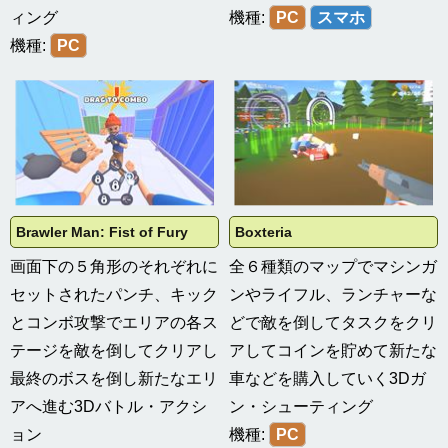
ィング
機種:
PC
スマホ
機種:
PC
Brawler Man: Fist of Fury
Boxteria
画面下の５角形のそれぞれに
全６種類のマップでマシンガ
セットされたパンチ、キック
ンやライフル、ランチャーな
とコンボ攻撃でエリアの各ス
どで敵を倒してタスクをクリ
テージを敵を倒してクリアし
アしてコインを貯めて新たな
最終のボスを倒し新たなエリ
車などを購入していく3Dガ
アへ進む3Dバトル・アクシ
ン・シューティング
ョン
機種:
PC