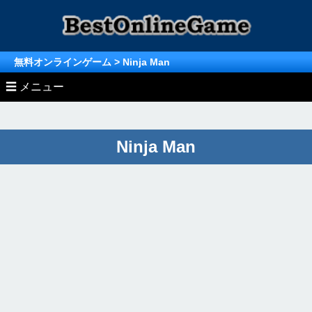
無料オンラインゲーム
> Ninja Man
☰ メニュー
» Unity/WebGL/Html5ゲーム
Ninja Man
» オンラインゲーム ランキング
アクションゲーム
» オンラインゲーム (MMO/MMORPG)
無料ゲーム ランキングTOP
レースゲーム
無料MMO/MMORPG情報
無料ゲーム月間ランキング総合
シューティングゲーム
MMオンラインゲーム
無料MMORPGランキング
シミュレーションゲーム
無料ゲーム月間ランキング
ストラテジーゲーム
MMORPG月間ランキング
スポーツゲーム