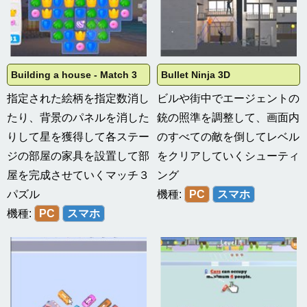
Building a house - Match 3
Bullet Ninja 3D
指定された絵柄を指定数消し
ビルや街中でエージェントの
たり、背景のパネルを消した
銃の照準を調整して、画面内
りして星を獲得して各ステー
のすべての敵を倒してレベル
ジの部屋の家具を設置して部
をクリアしていくシューティ
屋を完成させていくマッチ３
ング
パズル
機種:
PC
スマホ
機種:
PC
スマホ