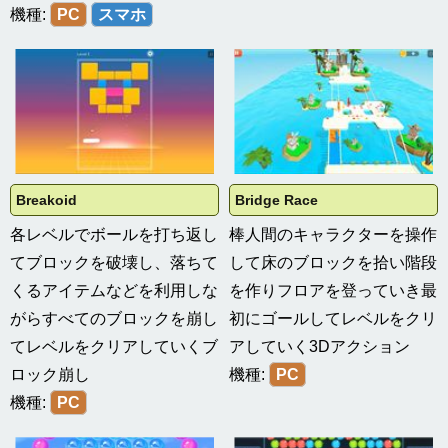
機種:
PC
スマホ
Breakoid
Bridge Race
各レベルでボールを打ち返し
棒人間のキャラクターを操作
てブロックを破壊し、落ちて
して床のブロックを拾い階段
くるアイテムなどを利用しな
を作りフロアを登っていき最
がらすべてのブロックを崩し
初にゴールしてレベルをクリ
てレベルをクリアしていくブ
アしていく3Dアクション
ロック崩し
機種:
PC
機種:
PC