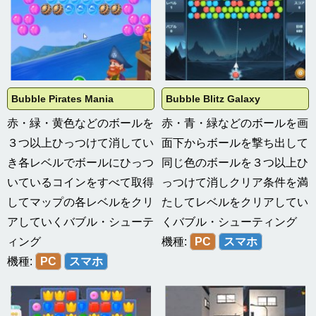
Bubble Pirates Mania
Bubble Blitz Galaxy
赤・緑・黄色などのボールを
赤・青・緑などのボールを画
３つ以上ひっつけて消してい
面下からボールを撃ち出して
き各レベルでボールにひっつ
同じ色のボールを３つ以上ひ
いているコインをすべて取得
っつけて消しクリア条件を満
してマップの各レベルをクリ
たしてレベルをクリアしてい
アしていくバブル・シューテ
くバブル・シューティング
ィング
機種:
PC
スマホ
機種:
PC
スマホ