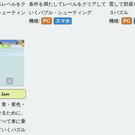
各レベルをク
条件を満たしてレベルをクリアして
置して部屋
シューティン
いくバブル・シューティング
３パズル
機種:
PC
スマホ
機種:
PC
g Jam
・青・黄色・
せるために、
すべて車に乗
ていくパズル