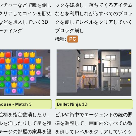
ンチャーなどで敵を倒し
ックを破壊し、落ちてくるアイテム
クリアしてコインを貯め
などを利用しながらすべてのブロッ
などを購入していく3D
クを崩してレベルをクリアしていく
ーティング
ブロック崩し
機種:
PC
house - Match 3
Bullet Ninja 3D
絵柄を指定数消したり、
ビルや街中でエージェントの銃の照
ルを消したりして星を獲
準を調整して、画面内のすべての敵
テージの部屋の家具を設
を倒してレベルをクリアしていくシ