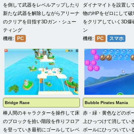
を倒して武器をレベルアップしたり
ダイナマイトを設置し
新たな武器を解除しながらアリーナ
物のHPをゼロにして破
のクリアを目指す3Dガン・シュー
をクリアしていく3D爆
ティング
ン
機種:
PC
機種:
PC
スマホ
Bridge Race
Bubble Pirates Mania
棒人間のキャラクターを操作して床
赤・緑・黄色などのボ
のブロックを拾い階段を作りフロア
上ひっつけて消してい
を登っていき最初にゴールしてレベ
ボールにひっついてい