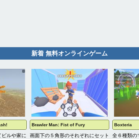
新着 無料オンラインゲーム
ash!
Brawler Man: Fist of Fury
Boxteria
てビルや家に
画面下の５角形のそれぞれにセット
全６種類の