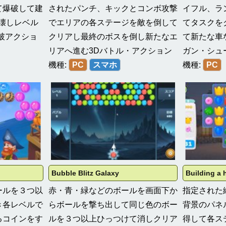
て爆破して建
されたパンチ、キックとコンボ攻撃
イフル、ラ
壊しレベル
でエリアの各ステージを敵を倒して
てタスクを
破アクショ
クリアし最終のボスを倒し新たなエ
て新たな車
リアへ進む3Dバトル・アクション
ガン・シュ
機種:
PC
スマホ
機種:
PC
Bubble Blitz Galaxy
Building a 
ールを３つ以
赤・青・緑などのボールを画面下か
指定された
き各レベルで
らボールを撃ち出して同じ色のボー
背景のパネ
るコインをす
ルを３つ以上ひっつけて消しクリア
得して各ス