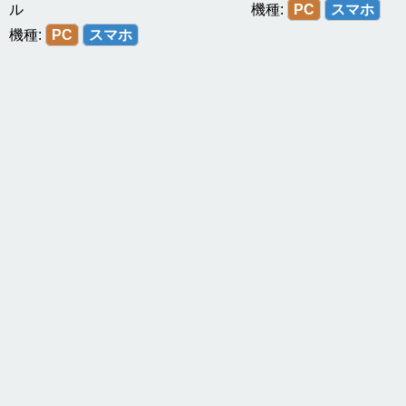
ル
機種:
PC
スマホ
機種:
PC
スマホ
無料オンラインゲーム
> Galaxies Invaded
関連リンク
GameScreenArea-ゲームニュース総合
-
新作ゲームソフト発売日、
BestOnlineGame 無料ゲーム総合とは