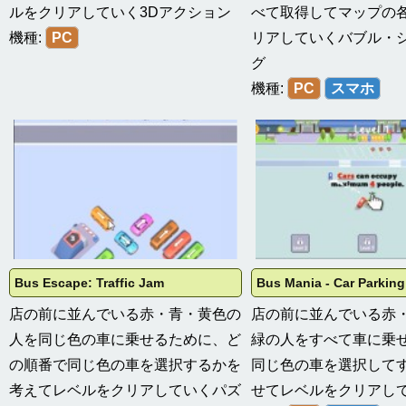
ルをクリアしていく3Dアクション
べて取得してマップの
機種:
PC
リアしていくバブル・
グ
機種:
PC
スマホ
Bus Escape: Traffic Jam
Bus Mania - Car Parkin
店の前に並んでいる赤・青・黄色の
店の前に並んでいる赤
人を同じ色の車に乗せるために、ど
緑の人をすべて車に乗
の順番で同じ色の車を選択するかを
同じ色の車を選択して
考えてレベルをクリアしていくパズ
せてレベルをクリアし