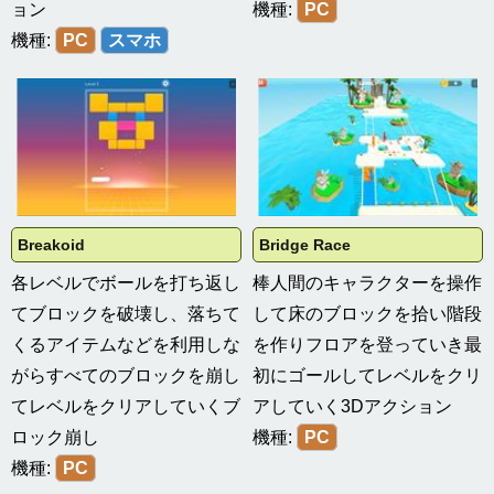
ョン
機種:
PC
機種:
PC
スマホ
Breakoid
Bridge Race
各レベルでボールを打ち返し
棒人間のキャラクターを操作
てブロックを破壊し、落ちて
して床のブロックを拾い階段
くるアイテムなどを利用しな
を作りフロアを登っていき最
がらすべてのブロックを崩し
初にゴールしてレベルをクリ
てレベルをクリアしていくブ
アしていく3Dアクション
ロック崩し
機種:
PC
機種:
PC