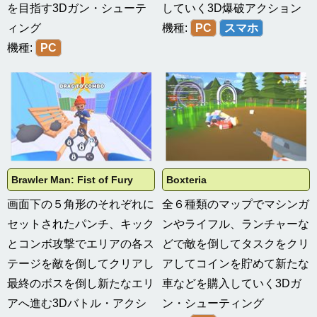
を目指す3Dガン・シューテ
していく3D爆破アクション
ィング
機種:
PC
スマホ
機種:
PC
Brawler Man: Fist of Fury
Boxteria
画面下の５角形のそれぞれに
全６種類のマップでマシンガ
セットされたパンチ、キック
ンやライフル、ランチャーな
とコンボ攻撃でエリアの各ス
どで敵を倒してタスクをクリ
テージを敵を倒してクリアし
アしてコインを貯めて新たな
最終のボスを倒し新たなエリ
車などを購入していく3Dガ
アへ進む3Dバトル・アクシ
ン・シューティング