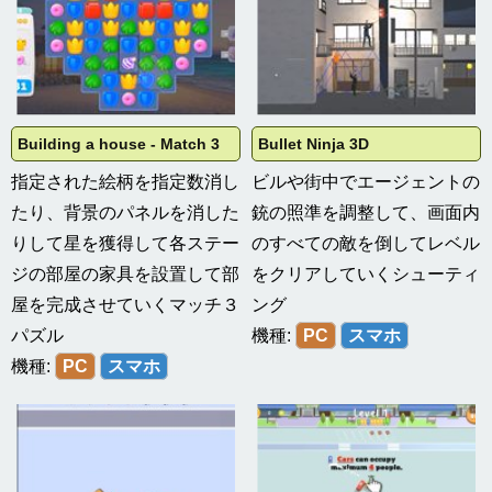
Building a house - Match 3
Bullet Ninja 3D
指定された絵柄を指定数消し
ビルや街中でエージェントの
たり、背景のパネルを消した
銃の照準を調整して、画面内
りして星を獲得して各ステー
のすべての敵を倒してレベル
ジの部屋の家具を設置して部
をクリアしていくシューティ
屋を完成させていくマッチ３
ング
パズル
機種:
PC
スマホ
機種:
PC
スマホ