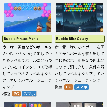
Bubble Pirates Mania
Bubble Blitz Galaxy
赤・緑・黄色などのボールを
赤・青・緑などのボールを画
３つ以上ひっつけて消してい
面下からボールを撃ち出して
き各レベルでボールにひっつ
同じ色のボールを３つ以上ひ
いているコインをすべて取得
っつけて消しクリア条件を満
してマップの各レベルをクリ
たしてレベルをクリアしてい
アしていくバブル・シューテ
くバブル・シューティング
ィング
機種:
PC
スマホ
機種:
PC
スマホ