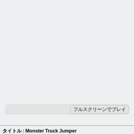
カテゴリ別ゲームランキング
パズルゲーム
ロジックゲーム
テーブルゲーム
RPGゲーム
アドベンチャーゲーム
ピンボールゲーム
ブロック崩しゲーム
ブラウザゲーム
フルスクリーンでプレイ
無料ゲーム新着一覧
タイトル : Monster Truck Jumper
キーワードよりゲームを探す